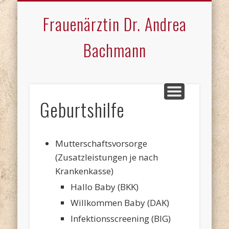
AUSSTATTUNG
SPRECHZEITEN
LEISTUNGEN
IMPRESSUM
AKTUELLES
KONTAKT
TEAM
Frauenärztin Dr. Andrea
Bachmann
Geburtshilfe
Mutterschaftsvorsorge
(Zusatzleistungen je nach
Krankenkasse)
Hallo Baby (BKK)
Willkommen Baby (DAK)
Infektionsscreening (BIG)